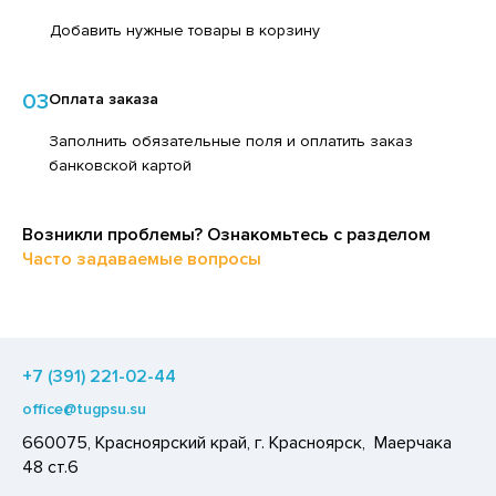
ЕДСТВА ДЛЯ УХОДА ЗА КОЖЕЙ НОГ
ЛОКО ПИТЬЕВОЕ
Добавить нужные товары в корзину
ЕДСТВА ДЛЯ УХОДА ЗА КОЖЕЙ РУК
ПИТКИ БЫСТРОГО ПРИГОТОВЛЕНИЯ
ЕДСТВА ДЛЯ УХОДА ЗА ПОЛОСТЬЮ РТА
03
Оплата заказа
ВОЩИ
ЕДСТВА ДЛЯ УХОДА ЗА ТЕЛОМ
Заполнить обязательные поля и оплатить заказ
ЧЕНЬЕ
банковской картой
ЕДСТВА ЛИЧНОЙ ГИГИЕНЫ
ИПРАВЫ, ПРЯНОСТИ, СПЕЦИИ
РЕДСТВА МОЮЩИЕ,ЧИСТЯЩИЕ
ОДУКТЫ БЫСТРОГО ПРИГОТОВЛЕНИЯ
Возникли проблемы? Ознакомьтесь с разделом
АКСОФОННЫЕ КАРТЫ
РЯНИКИ
Часто задаваемые вопросы
ОЗЯЙСТВЕННЫЕ ПРИНАДЛЕЖНОСТИ
ХАР И САХАРОЗАМЕНИТЕЛИ
ЛЕКТРОТОВАРЫ
АДКИЕ ГАЗИРОВАННЫЕ НАПИТКИ
ЛЬ, СОДА
+7 (391) 221-02-44
ОУСЫ
office@tugpsu.su
660075, Красноярский край, г. Красноярск, Маерчака
ХОФРУКТЫ, ОРЕХИ, ГРИБЫ
48 ст.6
Р,СЫРНЫЙ ПРОДУКТ