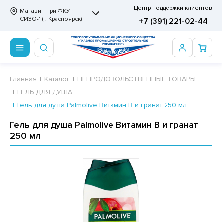
Центр поддержки клиентов
Магазин при ФКУ
СИЗО-1 (г. Красноярск)
+7 (391) 221-02-44
ПРОДОВОЛЬСТВЕННЫЕ ТОВАРЫ
НЕПРОДОВОЛЬСТВЕННЫЕ ТОВАРЫ
Сертификаты
Главная
Каталог
НЕПРОДОВОЛЬСТВЕННЫЕ ТОВАРЫ
ГЕЛЬ ДЛЯ ДУША
ОТОВЫЕ ЗАМОРОЖЕННЫЕ ИЗДЕЛИЯ
АННЫЕ ПРИНАДЛЕЖНОСТИ
ртификаты
Гель для душа Palmolive Витамин В и гранат 250 мл
СКВИТНЫЕ ИЗДЕЛИЯ
РИТВЕННЫЕ ПРИНАДЛЕЖНОСТИ
ртификаты
Гель для душа Palmolive Витамин В и гранат
250 мл
ФЛИ, ВАФЕЛЬНЫЕ ТОРТЫ
МАГА ТУАЛЕТНАЯ
ДА ПИТЬЕВАЯ, МИНЕРАЛЬНАЯ
МАЖНАЯ И ВАТНО-ГИГИЕНИЧЕСКАЯ ПРОДУКЦИЯ
ВАТЕЛЬНАЯ РЕЗИНКА
ЛЬ ДЛЯ ДУША
ФИР, ПАСТИЛА, МАРМЕЛАД
ЕЗОДОРАНТ
РАМЕЛЬ
НЦЕЛЯРСКИЕ ТОВАРЫ