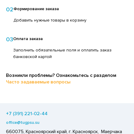
ЕДСТВА ДЛЯ УХОДА ЗА КОЖЕЙ РУК
ЕД
02
Формирование заказа
ЕДСТВА ДЛЯ УХОДА ЗА ПОЛОСТЬЮ РТА
ЛОКО ПИТЬЕВОЕ
Добавить нужные товары в корзину
ЕДСТВА ДЛЯ УХОДА ЗА ТЕЛОМ
ПИТКИ БЫСТРОГО ПРИГОТОВЛЕНИЯ
ЕДСТВА ЛИЧНОЙ ГИГИЕНЫ
ВОЩИ
03
Оплата заказа
РЕДСТВА МОЮЩИЕ,ЧИСТЯЩИЕ
ЧЕНЬЕ
Заполнить обязательные поля и оплатить заказ
АКСОФОННЫЕ КАРТЫ
банковской картой
ИПРАВЫ, ПРЯНОСТИ, СПЕЦИИ
ОЗЯЙСТВЕННЫЕ ПРИНАДЛЕЖНОСТИ
ОДУКТЫ БЫСТРОГО ПРИГОТОВЛЕНИЯ
Возникли проблемы? Ознакомьтесь с разделом
ЛЕКТРОТОВАРЫ
РЯНИКИ
Часто задаваемые вопросы
ХАР И САХАРОЗАМЕНИТЕЛИ
АДКИЕ ГАЗИРОВАННЫЕ НАПИТКИ
ЛЬ, СОДА
+7 (391) 221-02-44
ОУСЫ
office@tugpsu.su
ХОФРУКТЫ, ОРЕХИ, ГРИБЫ
660075, Красноярский край, г. Красноярск, Маерчака