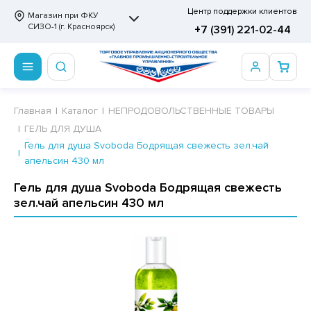
Центр поддержки клиентов
Магазин при ФКУ
СИЗО-1 (г. Красноярск)
+7 (391) 221-02-44
ПРОДОВОЛЬСТВЕННЫЕ ТОВАРЫ
НЕПРОДОВОЛЬСТВЕННЫЕ ТОВАРЫ
Сертификаты
Главная
Каталог
НЕПРОДОВОЛЬСТВЕННЫЕ ТОВАРЫ
ГЕЛЬ ДЛЯ ДУША
ОТОВЫЕ ЗАМОРОЖЕННЫЕ ИЗДЕЛИЯ
АННЫЕ ПРИНАДЛЕЖНОСТИ
ртификаты
Гель для душа Svoboda Бодрящая свежесть зел.чай
апельсин 430 мл
СКВИТНЫЕ ИЗДЕЛИЯ
РИТВЕННЫЕ ПРИНАДЛЕЖНОСТИ
ртификаты
Гель для душа Svoboda Бодрящая свежесть
ФЛИ, ВАФЕЛЬНЫЕ ТОРТЫ
МАГА ТУАЛЕТНАЯ
зел.чай апельсин 430 мл
ДА ПИТЬЕВАЯ, МИНЕРАЛЬНАЯ
МАЖНАЯ И ВАТНО-ГИГИЕНИЧЕСКАЯ ПРОДУКЦИЯ
ВАТЕЛЬНАЯ РЕЗИНКА
ЛЬ ДЛЯ ДУША
ФИР, ПАСТИЛА, МАРМЕЛАД
ЕЗОДОРАНТ
РАМЕЛЬ
НЦЕЛЯРСКИЕ ТОВАРЫ