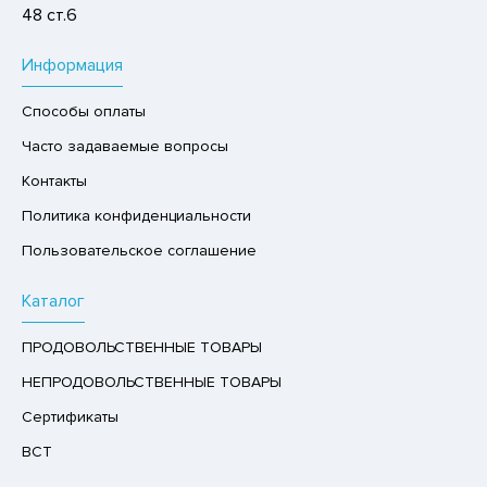
48 ст.6
Р,СЫРНЫЙ ПРОДУКТ
РУКТЫ
Информация
АЙ
Способы оплаты
КОЛАД, ШОКОЛАДНЫЕ БАТОНЧИКИ,
Часто задаваемые вопросы
ОКОЛАДНАЯ ПАСТА
Контакты
Политика конфиденциальности
Пользовательское соглашение
Каталог
ПРОДОВОЛЬСТВЕННЫЕ ТОВАРЫ
НЕПРОДОВОЛЬСТВЕННЫЕ ТОВАРЫ
Сертификаты
ВСТ