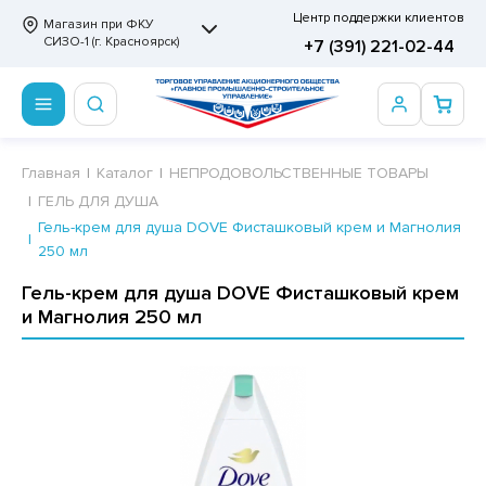
Центр поддержки клиентов
Магазин при ФКУ
СИЗО-1 (г. Красноярск)
+7 (391) 221-02-44
ПРОДОВОЛЬСТВЕННЫЕ ТОВАРЫ
НЕПРОДОВОЛЬСТВЕННЫЕ ТОВАРЫ
Сертификаты
Главная
Каталог
НЕПРОДОВОЛЬСТВЕННЫЕ ТОВАРЫ
ГЕЛЬ ДЛЯ ДУША
ОТОВЫЕ ЗАМОРОЖЕННЫЕ ИЗДЕЛИЯ
АННЫЕ ПРИНАДЛЕЖНОСТИ
ртификаты
Гель-крем для душа DOVE Фисташковый крем и Магнолия
250 мл
СКВИТНЫЕ ИЗДЕЛИЯ
РИТВЕННЫЕ ПРИНАДЛЕЖНОСТИ
ртификаты
Гель-крем для душа DOVE Фисташковый крем
ФЛИ, ВАФЕЛЬНЫЕ ТОРТЫ
МАГА ТУАЛЕТНАЯ
и Магнолия 250 мл
ДА ПИТЬЕВАЯ, МИНЕРАЛЬНАЯ
МАЖНАЯ И ВАТНО-ГИГИЕНИЧЕСКАЯ ПРОДУКЦИЯ
ВАТЕЛЬНАЯ РЕЗИНКА
ЛЬ ДЛЯ ДУША
ФИР, ПАСТИЛА, МАРМЕЛАД
ЕЗОДОРАНТ
РАМЕЛЬ
НЦЕЛЯРСКИЕ ТОВАРЫ