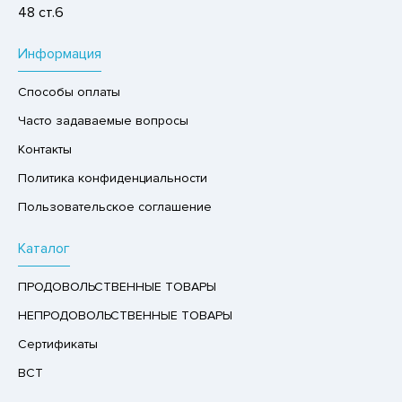
48 ст.6
ХОФРУКТЫ, ОРЕХИ, ГРИБЫ
Р,СЫРНЫЙ ПРОДУКТ
Информация
РУКТЫ
Способы оплаты
АЙ
Часто задаваемые вопросы
КОЛАД, ШОКОЛАДНЫЕ БАТОНЧИКИ,
Контакты
ОКОЛАДНАЯ ПАСТА
Политика конфиденциальности
Пользовательское соглашение
Каталог
ПРОДОВОЛЬСТВЕННЫЕ ТОВАРЫ
НЕПРОДОВОЛЬСТВЕННЫЕ ТОВАРЫ
Сертификаты
ВСТ