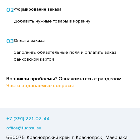
ЕДСТВА ДЛЯ УХОДА ЗА КОЖЕЙ НОГ
ЕД
02
Формирование заказа
ЕДСТВА ДЛЯ УХОДА ЗА КОЖЕЙ РУК
ЛОКО ПИТЬЕВОЕ
Добавить нужные товары в корзину
ЕДСТВА ДЛЯ УХОДА ЗА ПОЛОСТЬЮ РТА
ПИТКИ БЫСТРОГО ПРИГОТОВЛЕНИЯ
ЕДСТВА ДЛЯ УХОДА ЗА ТЕЛОМ
ВОЩИ
03
Оплата заказа
ЕДСТВА ЛИЧНОЙ ГИГИЕНЫ
ЧЕНЬЕ
Заполнить обязательные поля и оплатить заказ
РЕДСТВА МОЮЩИЕ,ЧИСТЯЩИЕ
банковской картой
ИПРАВЫ, ПРЯНОСТИ, СПЕЦИИ
АКСОФОННЫЕ КАРТЫ
ОДУКТЫ БЫСТРОГО ПРИГОТОВЛЕНИЯ
Возникли проблемы? Ознакомьтесь с разделом
ОЗЯЙСТВЕННЫЕ ПРИНАДЛЕЖНОСТИ
РЯНИКИ
Часто задаваемые вопросы
ЛЕКТРОТОВАРЫ
ХАР И САХАРОЗАМЕНИТЕЛИ
АДКИЕ ГАЗИРОВАННЫЕ НАПИТКИ
ЭКОВАЯ ПРОДУКЦИЯ
+7 (391) 221-02-44
ЛЬ, СОДА
office@tugpsu.su
ОУСЫ
660075, Красноярский край, г. Красноярск, Маерчака