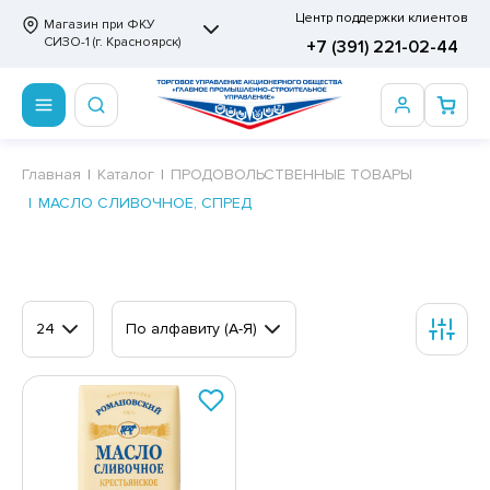
Центр поддержки клиентов
Магазин при ФКУ
СИЗО-1 (г. Красноярск)
+7 (391) 221-02-44
ПРОДОВОЛЬСТВЕННЫЕ ТОВАРЫ
НЕПРОДОВОЛЬСТВЕННЫЕ ТОВАРЫ
Сертификаты
Главная
Каталог
ПРОДОВОЛЬСТВЕННЫЕ ТОВАРЫ
МАСЛО СЛИВОЧНОЕ, СПРЕД
ОТОВЫЕ ЗАМОРОЖЕННЫЕ ИЗДЕЛИЯ
АННЫЕ ПРИНАДЛЕЖНОСТИ
ртификаты
СКВИТНЫЕ ИЗДЕЛИЯ
РИТВЕННЫЕ ПРИНАДЛЕЖНОСТИ
ртификаты
ФЛИ, ВАФЕЛЬНЫЕ ТОРТЫ
МАГА ТУАЛЕТНАЯ
24
По алфавиту (А-Я)
ДА ПИТЬЕВАЯ, МИНЕРАЛЬНАЯ
МАЖНАЯ И ВАТНО-ГИГИЕНИЧЕСКАЯ ПРОДУКЦИЯ
ВАТЕЛЬНАЯ РЕЗИНКА
ЛЬ ДЛЯ ДУША
ФИР, ПАСТИЛА, МАРМЕЛАД
ЕЗОДОРАНТ
РАМЕЛЬ
НЦЕЛЯРСКИЕ ТОВАРЫ