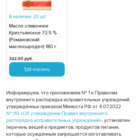
ТЧУПЫ
НВЕРТЫ
ИСЛОМОЛОЧНЫЕ ПРОДУКТЫ
СМЕТИЧЕСКИЕ СРЕДСТВА
В наличии: 20 шт
ЗИНАК, ХАЛВА, ЩЕРБЕТ
АРКИ
Масло сливочное
ЛБАСНЫЕ ИЗДЕЛИЯ, ДЕЛИКАТЕСЫ
ЫЛО ТУАЛЕТНОЕ
Крестьянское 72,5 %
(Романовский
ОНСЕРВЫ МОЛОЧНЫЕ
ЫЛО ХОЗЯЙСТВЕННОЕ
маслосыродел) 180 г
НСЕРВЫ МЯСНЫЕ
ОСУДА
322,00 руб.
НСЕРВЫ МЯСОРАСТИТЕЛЬНЫЕ
РИНАДЛЕЖНОСТИ ДЛЯ УХОДА ЗА ПОЛОСТЬЮ РТА
В корзину
ОНСЕРВЫ ОВОЩНЫЕ
ИЧКИ,ЗАЖИГАЛКИ
НСЕРВЫ ФРУКТОВО-ЯГОДНЫЕ
ЕДСТВА ДЛЯ БРИТЬЯ И ПОСЛЕ БРИТЬЯ
Информируем, что приложением № 1 к Правилам
ОНФЕТЫ
ЕДСТВА ДЛЯ МЫТЬЯ ПОСУДЫ
внутреннего распорядка исправительных учреждений,
ФЕ, КОФЕЙНЫЕ НАПИТКИ, КАКАО
ЕДСТВА ДЛЯ СТИРКИ
утверждённых приказом Минюста РФ от 4.07.2022
№ 110 «Об утверждении Правил внутреннего
АЙОНЕЗЫ
ЕДСТВА ДЛЯ УХОДА ЗА ВОЛОСАМИ И КОЖЕЙ
распорядка исправительных учреждений»
, установлен
ОЛОВЫ
перечень вещей и предметов, продуктов питания,
АСЛО РАСТИТЕЛЬНОЕ
которые осуждённым запрещается изготавливать,
ЕДСТВА ДЛЯ УХОДА ЗА КОЖЕЙ НОГ
СЛО СЛИВОЧНОЕ, СПРЕД