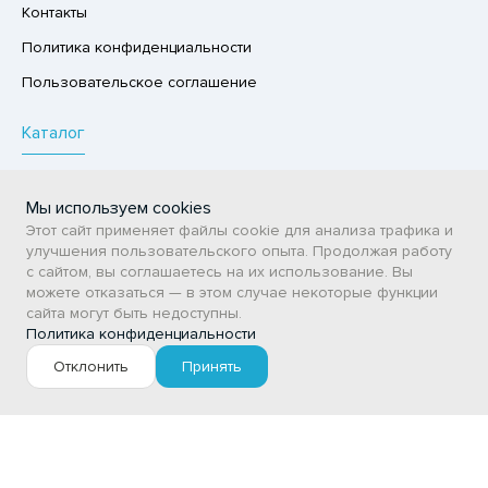
Контакты
ЕДСТВА ДЛЯ УХОДА ЗА КОЖЕЙ НОГ
ЛОКО ПИТЬЕВОЕ
Политика конфиденциальности
ЕДСТВА ДЛЯ УХОДА ЗА КОЖЕЙ РУК
ПИТКИ БЫСТРОГО ПРИГОТОВЛЕНИЯ
Пользовательское соглашение
ЕДСТВА ДЛЯ УХОДА ЗА ПОЛОСТЬЮ РТА
ВОЩИ
ЕДСТВА ДЛЯ УХОДА ЗА ТЕЛОМ
Каталог
ЧЕНЬЕ
ЕДСТВА ЛИЧНОЙ ГИГИЕНЫ
ИПРАВЫ, ПРЯНОСТИ, СПЕЦИИ
ПРОДОВОЛЬСТВЕННЫЕ ТОВАРЫ
РЕДСТВА МОЮЩИЕ,ЧИСТЯЩИЕ
Мы используем cookies
НЕПРОДОВОЛЬСТВЕННЫЕ ТОВАРЫ
ОДУКТЫ БЫСТРОГО ПРИГОТОВЛЕНИЯ
Этот сайт применяет файлы cookie для анализа трафика и
АКСОФОННЫЕ КАРТЫ
Сертификаты
РЯНИКИ
улучшения пользовательского опыта. Продолжая работу
с сайтом, вы соглашаетесь на их использование. Вы
ОЗЯЙСТВЕННЫЕ ПРИНАДЛЕЖНОСТИ
ВСТ
ХАР И САХАРОЗАМЕНИТЕЛИ
можете отказаться — в этом случае некоторые функции
ЛЕКТРОТОВАРЫ
сайта могут быть недоступны.
АДКИЕ ГАЗИРОВАННЫЕ НАПИТКИ
Личный кабинет
Политика конфиденциальности
ЛЬ, СОДА
Отклонить
Принять
Авторизация / Регистрация
ОУСЫ
Мои заказы
ХОФРУКТЫ, ОРЕХИ, ГРИБЫ
Избранное
Р,СЫРНЫЙ ПРОДУКТ